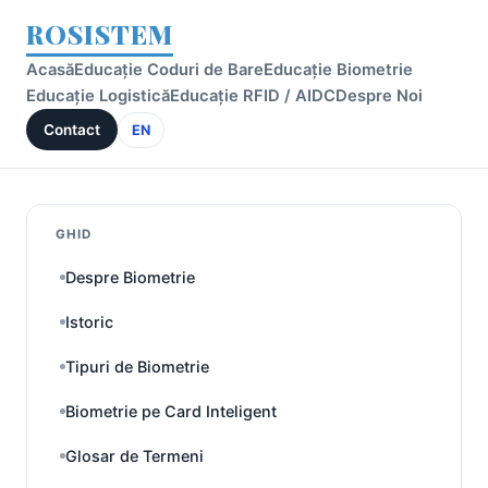
ROSISTEM
Acasă
Educație Coduri de Bare
Educație Biometrie
Educație Logistică
Educație RFID / AIDC
Despre Noi
Contact
EN
GHID
Despre Biometrie
Istoric
Tipuri de Biometrie
Biometrie pe Card Inteligent
Glosar de Termeni