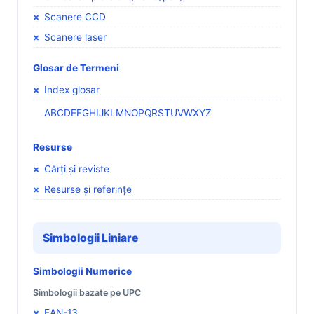
Scanere CCD
Scanere laser
Glosar de Termeni
Index glosar
A
B
C
D
E
F
G
H
I
J
K
L
M
N
O
P
Q
R
S
T
U
V
W
X
Y
Z
Resurse
Cărți și reviste
Resurse și referințe
Simbologii Liniare
Simbologii Numerice
Simbologii bazate pe UPC
EAN-13