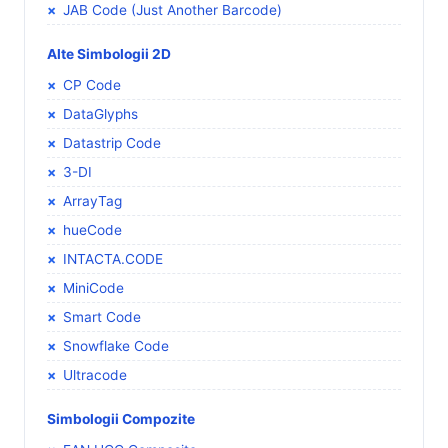
JAB Code (Just Another Barcode)
Alte Simbologii 2D
CP Code
DataGlyphs
Datastrip Code
3-DI
ArrayTag
hueCode
INTACTA.CODE
MiniCode
Smart Code
Snowflake Code
Ultracode
Simbologii Compozite